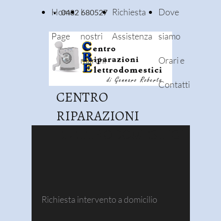
Home
I
Richiesta
Dove
0432 680527
Page
nostri
Assistenza
siamo
marchi
Orari e
Contatti
CENTRO
RIPARAZIONI
ELETTRODOMESTICI
Richiesta intervento a domicilio