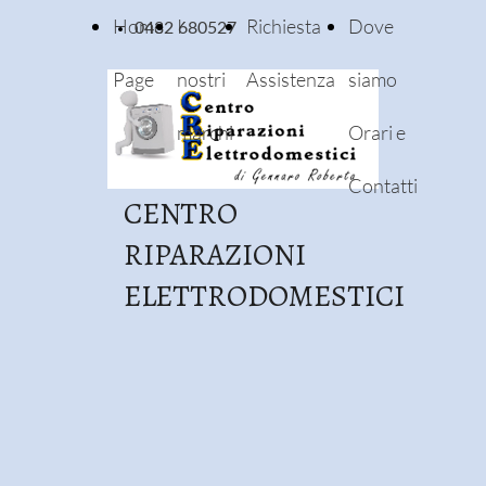
Home
I
Richiesta
Dove
0432 680527
Page
nostri
Assistenza
siamo
marchi
Orari e
Contatti
CENTRO
RIPARAZIONI
ELETTRODOMESTICI